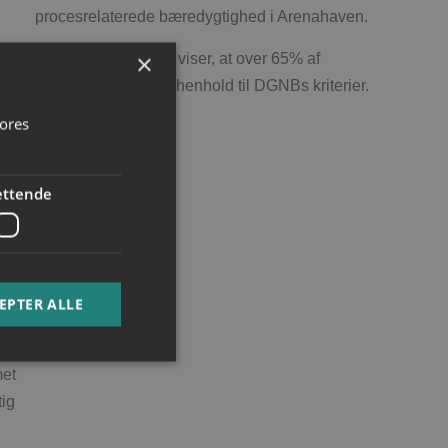
procesrelaterede bæredygtighed i Arenahaven.
×
Guld-certificeringen viser, at over 65% af
l
byggeriet er opført i henhold til DGNBs kriterier.
e.
vores
ettende
EPTER ALLE
met
tig
e website cannot be