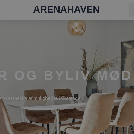
ARENAHAVEN
R OG BYLIV MØD
er – et mekka af muligheder i Ørestaden