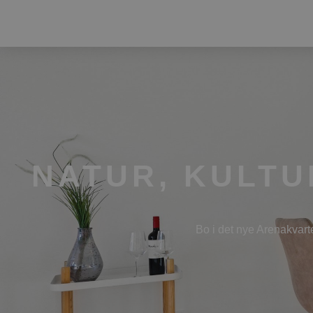
NATUR, KULTU
Bo i det nye Arenakvart