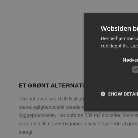
Websiden br
Denne hjemmeside
cookiepolitik.
Læ
Nødve
ET GRØNT ALTERNATIV
SHOW DETAI
I Arenahaven ses DGNB-tiltagene bl.a. i de
bæredygtighedscertificerede materialer, der er brugt i
byggeprocessen. Her opføres 239 m2 solceller, der ska
være med til at gøre bygningen selvforsynende af grøn
energi.
Strictly necessary co