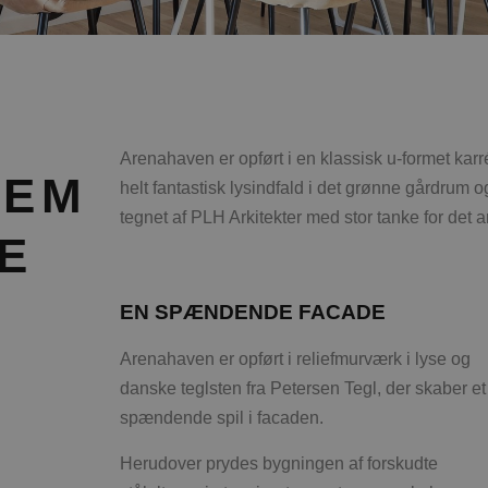
Arenahaven er opført i en klassisk u-formet karré,
LEM
helt fantastisk lysindfald i det grønne gårdrum 
tegnet af PLH Arkitekter med stor tanke for det a
E
EN SPÆNDENDE FACADE
Arenahaven er opført i reliefmurværk i lyse og
danske teglsten fra Petersen Tegl, der skaber et
spændende spil i facaden.
Herudover prydes bygningen af forskudte