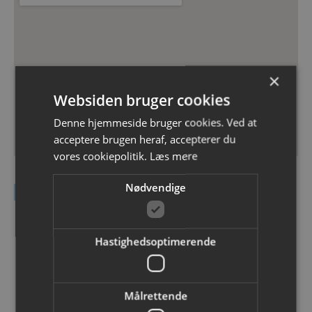
×
Websiden bruger cookies
Denne hjemmeside bruger cookies. Ved at
acceptere brugen heraf, accepterer du
vores cookiepolitik.
Læs mere
Nødvendige
Kontakt DEAS A/S
Navn
Hastighedsoptimerende
Email
Målrettende