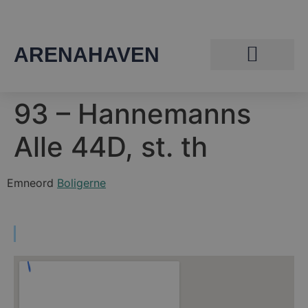
ARENAHAVEN
93 – Hannemanns
Alle 44D, st. th
Emneord
Boligerne
Find vej til Arenahaven