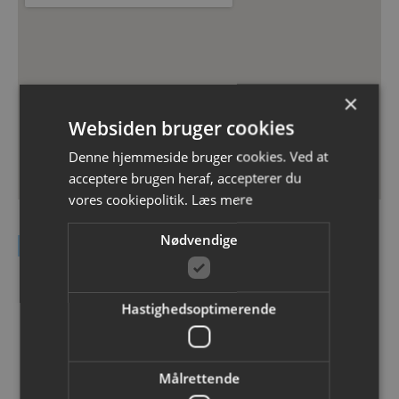
×
Websiden bruger cookies
Denne hjemmeside bruger cookies. Ved at
acceptere brugen heraf, accepterer du
vores cookiepolitik.
Læs mere
Nødvendige
Kontakt DEAS A/S
Navn
Hastighedsoptimerende
Email
Målrettende