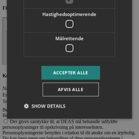
Find vej til Arenahaven
Hastighedsoptimerende
Målrettende
ACCEPTER ALLE
Kontakt DEAS A/S
Navn
AFVIS ALLE
Email
Telefonnummer
SHOW DETAILS
Besked
Behandling af persondata
Der gives samtykke til, at DEAS må behandle udfyldte
personoplysninger til opskrivning på interesselisten.
Nødvendige
Hastighedsoptimerende
Personoplysningerne benyttes i relation til dit ønske om en lejebolig.
Du kan læse mere om behandling af dine personoplysninger i