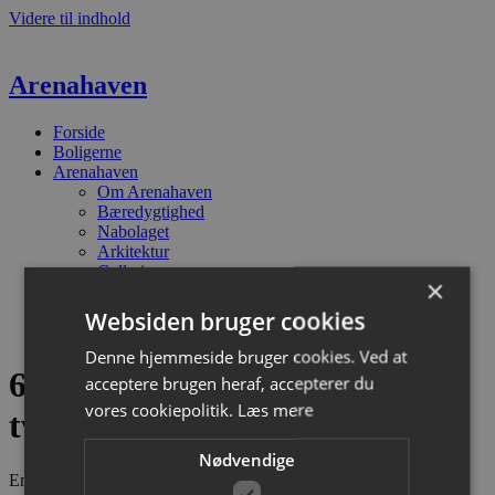
Videre til indhold
Arenahaven
Forside
Boligerne
Arenahaven
Om Arenahaven
Bæredygtighed
Nabolaget
Arkitektur
Galleri
×
F.A.Q
Kontakt
Websiden bruger cookies
Find vej
Denne hjemmeside bruger cookies. Ved at
69 – Hannemanns Alle 44F, 10
acceptere brugen heraf, accepterer du
vores cookiepolitik.
Læs mere
tv
Nødvendige
Emneord
Boligerne