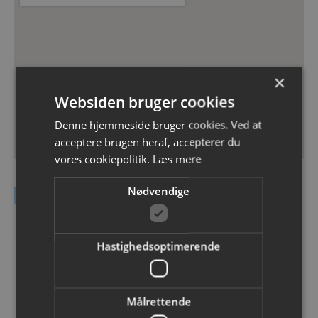
×
Websiden bruger cookies
Denne hjemmeside bruger cookies. Ved at
acceptere brugen heraf, accepterer du
vores cookiepolitik.
Læs mere
Nødvendige
Kontakt DEAS A/S
Navn
Hastighedsoptimerende
Email
Målrettende