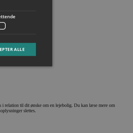
ettende
EPTER ALLE
e website cannot be
i relation til dit ønske om en lejebolig. Du kan læse mere om
oplysninger slettes.
o remember visitor
kie-Script.com