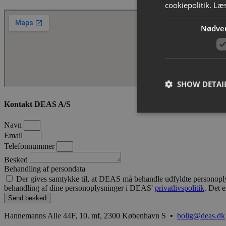
cookiepolitik.
Læ
Nødve
SHOW DETAI
Kontakt DEAS A/S
Navn
Email
Telefonnummer
Strictly necessary co
Besked
used properly without
Behandling af persondata
Der gives samtykke til, at DEAS må behandle udfyldte personoplysn
Name
behandling af dine personoplysninger i DEAS'
privatlivspolitik
. Det e
CookieScriptConse
Send besked
Hannemanns Alle 44F, 10. mf, 2300 København S
•
bolig@deas.dk