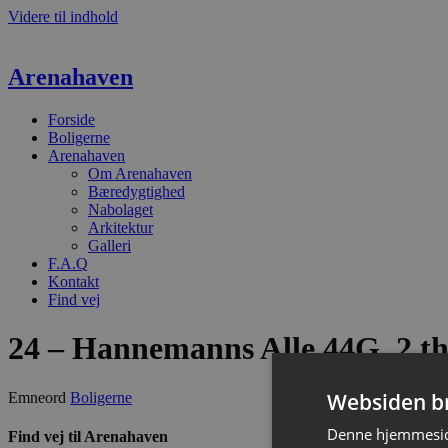
Videre til indhold
Arenahaven
Forside
Boligerne
Arenahaven
Om Arenahaven
Bæredygtighed
Nabolaget
Arkitektur
Galleri
F.A.Q
Kontakt
Find vej
24 – Hannemanns Alle 44G, 2 t
Websiden br
Emneord
Boligerne
Denne hjemmeside
Find vej til Arenahaven