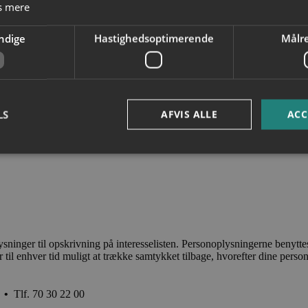
s mere
ndige
Hastighedsoptimerende
Målr
LS
AFVIS ALLE
ACC
Nødvendige
Hastighedsoptimerende
Målrettende
okies allow core website functionality such as user login and account management. Th
 strictly necessary cookies.
Provider /
inger til opskrivning på interesselisten. Personoplysningerne benyttes 
Expiration
Description
Domain
r til enhver tid muligt at trække samtykket tilbage, hvorefter dine person
nt
4 weeks 2
This cookie is used by Cookie-Script.com service t
CookieScript
days
cookie consent preferences. It is necessary for Coo
arenahaven.dk
cookie banner to work properly.
•
Tlf. 70 30 22 00