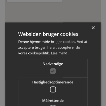
×
Websiden bruger cookies
Denne hjemmeside bruger cookies. Ved at
acceptere brugen heraf, accepterer du
vores cookiepolitik.
Læs mere
Nødvendige
Kontakt DEAS A/S
Navn
Hastighedsoptimerende
Email
Målrettende