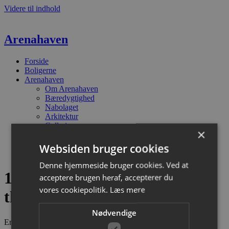
Videre til indhold
Arenahaven
Forside
Boligerne
Arenahaven
Om Arenahaven
Bæredygtighed
Nabolaget
Arkitektur
Galleri
×
F.A.Q
Kontakt
Websiden bruger cookies
Find vej
Denne hjemmeside bruger cookies. Ved at
130 – Hannemanns Alle 44B, 2
acceptere brugen heraf, accepterer du
vores cookiepolitik.
Læs mere
th
Nødvendige
Emneord
Boligerne