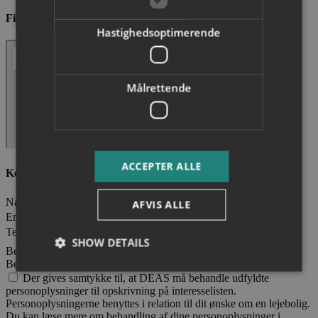
Find vej til Arenahaven
Hastighedsoptimerende
Målrettende
ACCEPTER ALLE
Kontakt DEAS A/S
Navn
AFVIS ALLE
Email
Telefonnummer
SHOW DETAILS
Besked
Behandling af persondata
Der gives samtykke til, at DEAS må behandle udfyldte
personoplysninger til opskrivning på interesselisten.
Nødvendige
Hastighedsoptimerende
Personoplysningerne benyttes i relation til dit ønske om en lejebolig.
Du kan læse mere om behandling af dine personoplysninger i