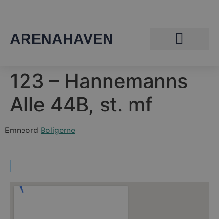
ARENAHAVEN
123 – Hannemanns
Alle 44B, st. mf
Emneord
Boligerne
Find vej til Arenahaven