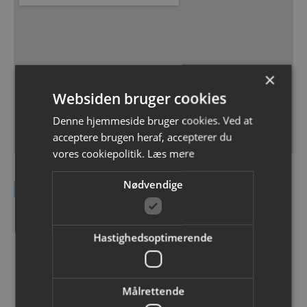
×
Websiden bruger cookies
Denne hjemmeside bruger cookies. Ved at
acceptere brugen heraf, accepterer du
vores cookiepolitik.
Læs mere
Nødvendige
Kontakt DEAS A/S
Navn
Hastighedsoptimerende
Email
Målrettende