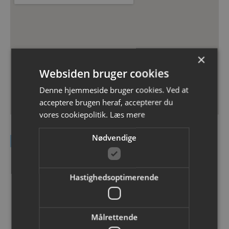
×
Websiden bruger cookies
Denne hjemmeside bruger cookies. Ved at
acceptere brugen heraf, accepterer du
vores cookiepolitik.
Læs mere
Nødvendige
Kontakt DEAS A/S
Navn
Hastighedsoptimerende
Email
Målrettende